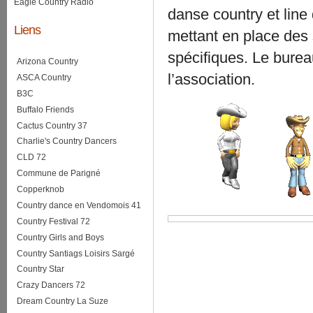
Eagle Country Radio
danse country et line
Liens
mettant en place des 
spécifiques. Le bure
Arizona Country
l’association.
ASCA Country
B3C
Buffalo Friends
Cactus Country 37
Charlie's Country Dancers
CLD 72
Commune de Parigné
Copperknob
Country dance en Vendomois 41
Country Festival 72
Country Girls and Boys
Country Santiags Loisirs Sargé
Country Star
Crazy Dancers 72
Dream Country La Suze