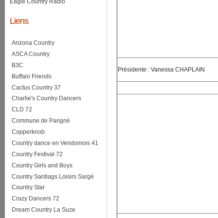
Eagle Country Radio
Liens
Arizona Country
ASCA Country
B3C
Présidente : Vanessa CHAPLAIN
Buffalo Friends
Cactus Country 37
Charlie's Country Dancers
CLD 72
Commune de Parigné
Copperknob
Country dance en Vendomois 41
Country Festival 72
Country Girls and Boys
Country Santiags Loisirs Sargé
Country Star
Crazy Dancers 72
Dream Country La Suze