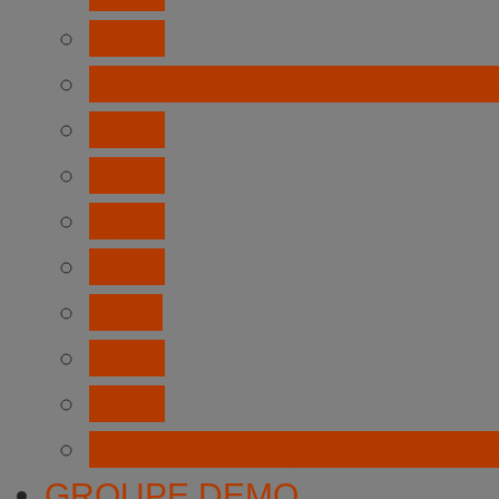
2016
Country Anim Festival 201
2015
2014
2013
2012
2011
2010
2009
Brette Country Festival : 1e
GROUPE DEMO