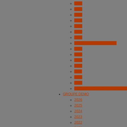
2022
2021
2020
2019
2018
2017
2016
Country Anim Festival 2015
2015
2014
2013
2012
2011
2010
2009
Brette Country Festival : 1er et 2 j
GROUPE DEMO
2026
2025
2024
2023
2022