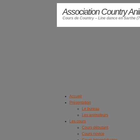
Association Country An
Cours de Country – Line dance en Sarthe (7
Accueil
Présentation
Le bureau
Les animateurs
Les cours
Cours débutant
Cours novice