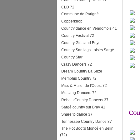
CLD 72
Commune de Parigné
Copperknob
Country dance en Vendomois 41
Country Festival 72
Country Girls and Boys
Country Santiags Loisirs Sargé
Country Star
Crazy Dancers 72
Dream Country La Suze
Memphis Country 72
Miss & Mister de l'Ouest 72
Mustang Dancers 72
Rebels Country Dancers 37
Sargé country sur Bray 41
Cou
Share to dance 37
Tennessee Country Dance 37
The Hot Boot's Moncé en Belin
(72)