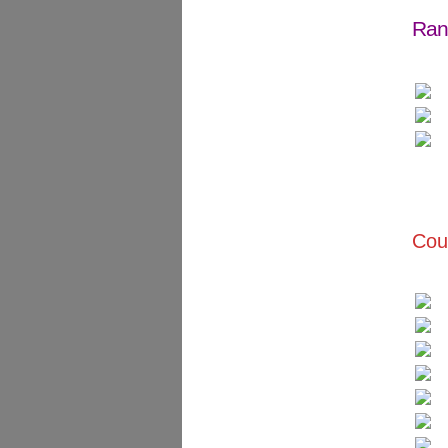
Ran
Cou