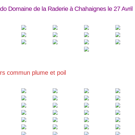
do Domaine de la Raderie à Chahaignes le 27 Avril
rs commun plume et poil