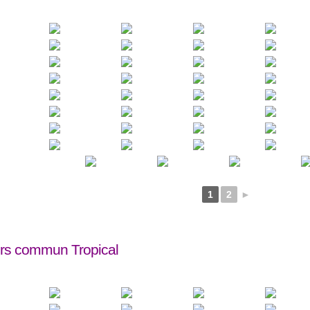
1
2
►
rs commun Tropical