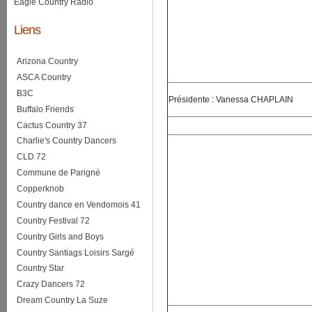
Eagle Country Radio
Liens
Arizona Country
ASCA Country
B3C
Présidente : Vanessa CHAPLAIN
Buffalo Friends
Cactus Country 37
Charlie's Country Dancers
CLD 72
Commune de Parigné
Copperknob
Country dance en Vendomois 41
Country Festival 72
Country Girls and Boys
Country Santiags Loisirs Sargé
Country Star
Crazy Dancers 72
Dream Country La Suze