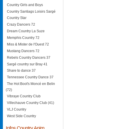
Country Girls and Boys
Country Santiags Loisirs Sargé
Country Star
Crazy Dancers 72
Dream Country La Suze
Memphis Country 72
Miss & Mister de l'Ouest 72
Mustang Dancers 72
Rebels Country Dancers 37
Sargé country sur Bray 41
Share to dance 37
Tennessee Country Dance 37
The Hot Boot's Moncé en Belin
(72)
Vibraye Country Club
Villechauve Country Club (41)
VLJ Country
West Side Country
Infos Country Anim