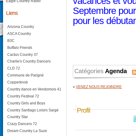
vacances et vou
Eagle Country Radio
Septembre pour 
Liens
pour les débutan
Arizona Country
ASCA Country
B3C
Buffalo Friends
Cactus Country 37
Charlie's Country Dancers
CLD 72
Catégories
Agenda
Commune de Parigné
Copperknob
«
VENEZ NOUS REJOINDRE
Country dance en Vendomois 41
Country Festival 72
Country Girls and Boys
Profil
Country Santiags Loisirs Sargé
Country Star
Crazy Dancers 72
Dream Country La Suze