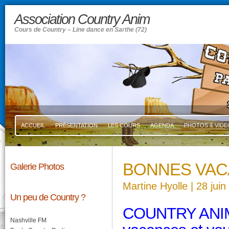
Association Country Anim
Cours de Country – Line dance en Sarthe (72)
ACCUEIL
PRÉSENTATION
LES COURS
AGENDA
PHOTOS & VIDE
BONNES VA
Galerie Photos
Martine Hyolle
| 28 jui
Un peu de Country ?
COUNTRY ANIM v
Nashville FM