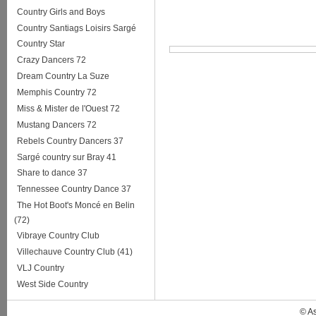
Country Girls and Boys
Country Santiags Loisirs Sargé
Country Star
Crazy Dancers 72
Dream Country La Suze
Memphis Country 72
Miss & Mister de l'Ouest 72
Mustang Dancers 72
Rebels Country Dancers 37
Sargé country sur Bray 41
Share to dance 37
Tennessee Country Dance 37
The Hot Boot's Moncé en Belin
(72)
Vibraye Country Club
Villechauve Country Club (41)
VLJ Country
West Side Country
© A